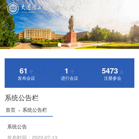
61
1
5473
个
个
人
发布会议
进行会议
注册参会
系统公告栏
首页
系统公告栏
»
系统公告
发布时间：2022-07-13