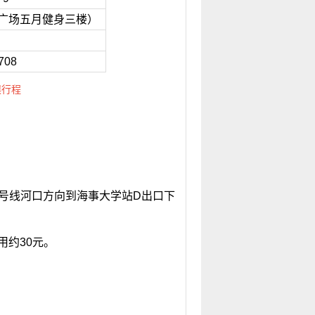
业广场五月健身三楼）
8708
误行程
1号线河口方向到海事大学站D出口下
用约30元。