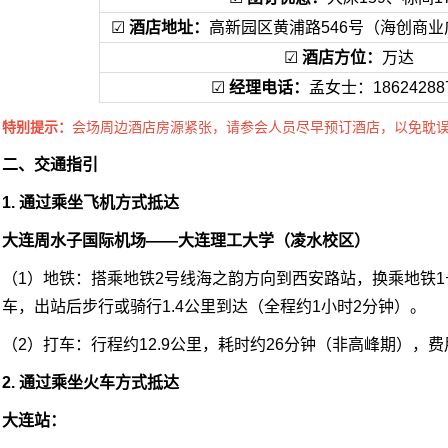
☑
酒店地址：
高新园区黄浦路546号（海创商
☑
酒店方位：
万达
☑
经理电话：
孟女士：1862428
特别提示：
会场周边酒店房源紧张，请参会人员尽早预订酒店，以免耽
二、交通指引
1. 通过乘坐飞机方式抵达
大连周水子国际机场——大连理工大学（凌水校区）
（1）地铁：搭乘地铁2号线海之韵方向到西安路站，换乘地铁
车，出站后步行或骑行1.4公里到达（全程约1小时2分钟）。
（2）打车：行程约12.9公里，耗时约26分钟（非高峰期），费
2. 通过乘坐火车方式抵达
大连站：