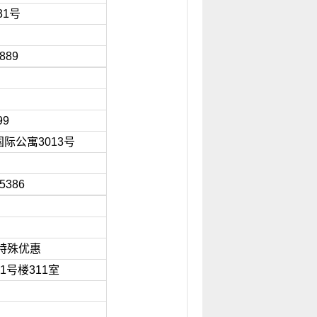
31号
3889
300
99
际公寓3013号
5386
99
特殊优惠
1号楼311室
2