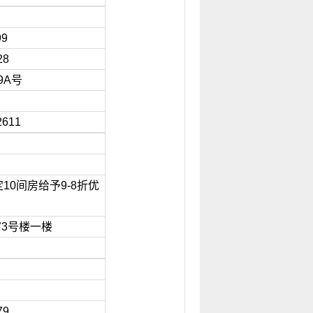
-999
28
9A号
2611
74
10间房给予9-8折优
）
3号楼一楼
88
79