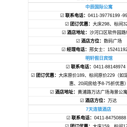
中辰国际公寓
☑
联系电话：
0411-39776199 
☑
团订优惠：
大床298、标间3
☑
酒店地址：
沙河口区软件园路
☑
酒店方位：
数码广场
☑
经理电话：
邢女士：1524119
明轩假日宾馆
☑
联系电话：
0411-881489
☑
团订优惠：
大床原价189、标间原价229（如定
惠、20间房给予8-75折优惠
☑
酒店地址：
黄浦路万达广场海景公寓
☑
酒店方位：
万达
7天连锁酒店
☑
联系电话：
0411-847508
☑
团订优惠：
大床159、标间1