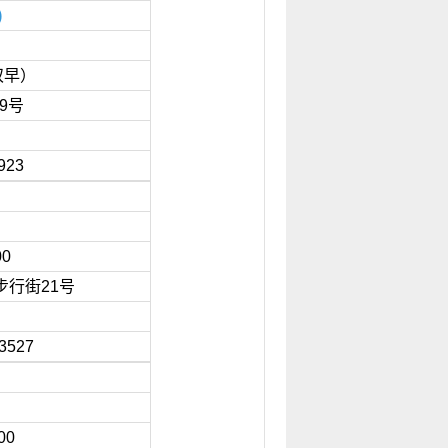
)
88
双早）
99号
0923
55
00
步行街21号
3527
888
00